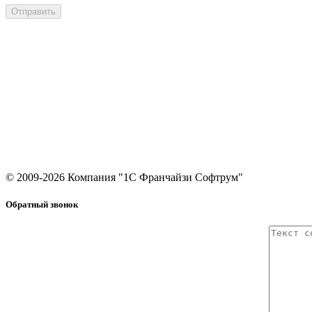
Компания
Решения 1С
О компании
Аренда 1С
Клиенты
Программы 1С
Отзывы
1С:Отчетность
Контакты
Сервер для 1С
© 2009-2026 Компания "1С Франчайзи Софтрум"
Обратный звонок