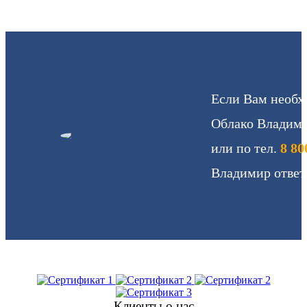
Если Вам необх
Облако Владими
или по тел.
8 80
Владимир ответ
Клиенты о нас