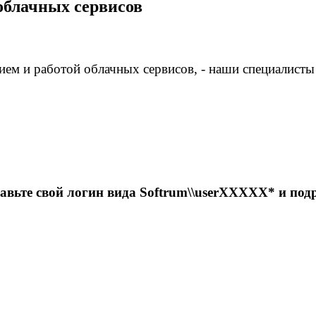
облачных сервисов
ием и работой облачных сервисов, - наши специалист
равьте
свой логин
вида
Softrum
\\
userXXXXX*
и
под