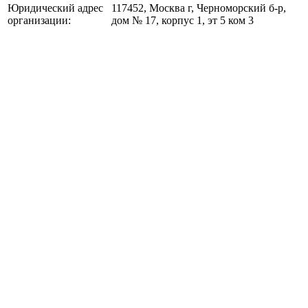
Юридический адрес
117452, Москва г, Черноморский б-р,
организации:
дом № 17, корпус 1, эт 5 ком 3
Компания
О компании
Клиенты
Отзывы
Контакты
Решения 1С
Аренда 1С
Программы 1С
1С:Отчетность
Сервер для 1С
Сервисы
Сопровождение 1С
Сервисы 1С